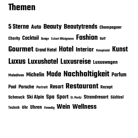
Themen
Beauty
5 Sterne
Beautytrends
Auto
Champagner
Fashion
Cocktail
Charity
Golf
Eckart Witzigmann
Design
Gourmet
Hotel
Kunst
Interior
Grand Hotel
Kempinski
Luxus
Luxushotel
Luxusreise
Luxuswagen
Nachhaltigkeit
Mode
Michelin
Parfum
Malediven
Restaurant
Porsche
Resort
Pool
Rezept
Portrait
Sport
Spa
Ski Alpin
Strandresort
Schmuck
Südtirol
St. Moritz
Wein
Wellness
Uhren
Uhr
Technik
Venedig