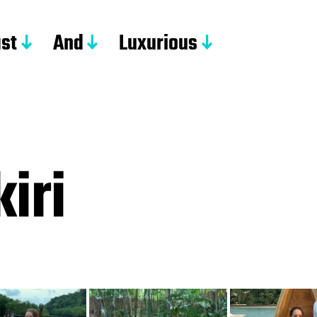
st
And
Luxurious
iri