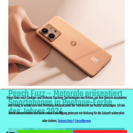
Peach Fuzz – Motorola präsentiert
Diese Seite nutzt Cookies und Website Tracking-Technologien von Dritten, um ihre Dienste anzubieten
Smartphones in Pantone-Farbe
und stetig zu verbessern und Werbung entsprechend der Interessen der Nutzer anzuzeigen. Ich bin
des Jahres 2024
damit einverstanden und kann meine Einwilligung jederzeit mit Wirkung für die Zukunft widerrufen
oder ändern.
Datenschutz
|
Einstellungen