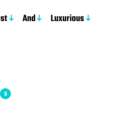
st
And
Luxurious
z
8