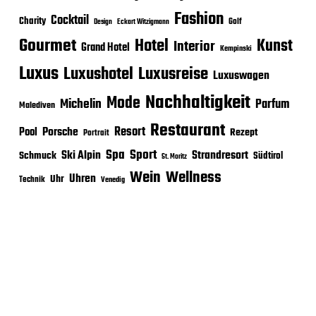
Fashion
Cocktail
Charity
Golf
Eckart Witzigmann
Design
Gourmet
Hotel
Kunst
Interior
Grand Hotel
Kempinski
Luxus
Luxushotel
Luxusreise
Luxuswagen
Nachhaltigkeit
Mode
Michelin
Parfum
Malediven
Restaurant
Porsche
Resort
Pool
Rezept
Portrait
Sport
Spa
Ski Alpin
Strandresort
Schmuck
Südtirol
St. Moritz
Wein
Wellness
Uhren
Uhr
Technik
Venedig