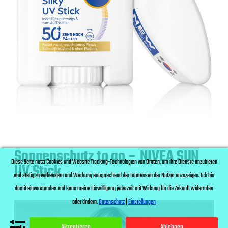
Sonnenschutz to go – NIVEA SUN
Diese Seite nutzt Cookies und Website Tracking-Technologien von Dritten, um ihre Dienste anzubieten
UV Stick
und stetig zu verbessern und Werbung entsprechend der Interessen der Nutzer anzuzeigen. Ich bin
damit einverstanden und kann meine Einwilligung jederzeit mit Wirkung für die Zukunft widerrufen
oder ändern.
Datenschutz
|
Einstellungen
Akzeptieren
Ablehnen