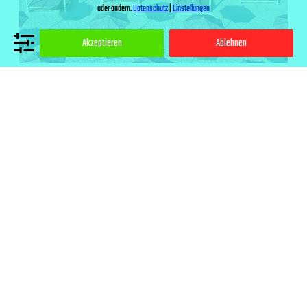
oder ändern.
Datenschutz
|
Einstellungen
Akzeptieren
Ablehnen
One&Only x Dior – Dioriviera
Beach Club in Malaysia