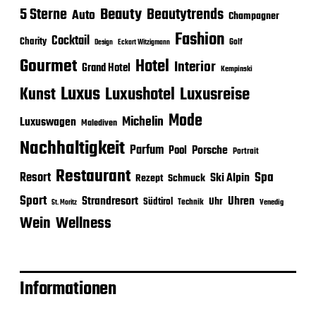
Beauty
5 Sterne
Beautytrends
Auto
Champagner
Fashion
Cocktail
Charity
Golf
Eckart Witzigmann
Design
Gourmet
Hotel
Interior
Grand Hotel
Kempinski
Luxus
Luxushotel
Luxusreise
Kunst
Mode
Michelin
Luxuswagen
Malediven
Nachhaltigkeit
Parfum
Porsche
Pool
Portrait
Restaurant
Spa
Resort
Ski Alpin
Rezept
Schmuck
Sport
Strandresort
Uhren
Uhr
Südtirol
Technik
Venedig
St. Moritz
Wein
Wellness
Informationen