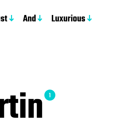
st
And
Luxurious
rtin
1