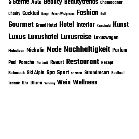
Beauty
5 Sterne
Beautytrends
Auto
Champagner
Fashion
Cocktail
Charity
Golf
Eckart Witzigmann
Design
Gourmet
Hotel
Kunst
Interior
Grand Hotel
Kempinski
Luxus
Luxushotel
Luxusreise
Luxuswagen
Nachhaltigkeit
Mode
Michelin
Parfum
Malediven
Restaurant
Porsche
Resort
Pool
Rezept
Portrait
Sport
Spa
Ski Alpin
Strandresort
Schmuck
Südtirol
St. Moritz
Wein
Wellness
Uhren
Uhr
Technik
Venedig