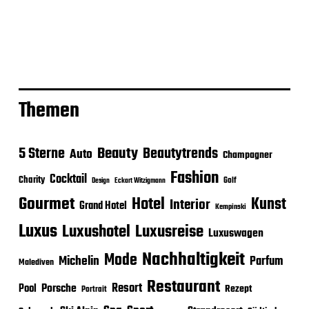
Themen
Beauty
5 Sterne
Beautytrends
Auto
Champagner
Fashion
Cocktail
Charity
Golf
Eckart Witzigmann
Design
Gourmet
Hotel
Kunst
Interior
Grand Hotel
Kempinski
Luxus
Luxushotel
Luxusreise
Luxuswagen
Nachhaltigkeit
Mode
Michelin
Parfum
Malediven
Restaurant
Porsche
Resort
Pool
Rezept
Portrait