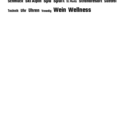
Sport
Spa
Ski Alpin
Strandresort
Schmuck
Südtirol
St. Moritz
Wein
Wellness
Uhren
Uhr
Technik
Venedig