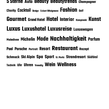
Beauty
5 Sterne
Beautytrends
Auto
Champagner
Fashion
Cocktail
Charity
Golf
Eckart Witzigmann
Design
Gourmet
Hotel
Kunst
Interior
Grand Hotel
Kempinski
Luxus
Luxushotel
Luxusreise
Luxuswagen
Nachhaltigkeit
Mode
Michelin
Parfum
Malediven
Restaurant
Porsche
Resort
Pool
Rezept
Portrait
Sport
Spa
Ski Alpin
Strandresort
Schmuck
Südtirol
St. Moritz
Wein
Wellness
Uhren
Uhr
Technik
Venedig