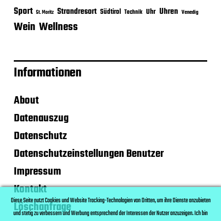
Sport
Strandresort
Uhren
Uhr
Südtirol
Technik
Venedig
St. Moritz
Wein
Wellness
Informationen
About
Datenauszug
Datenschutz
Datenschutzeinstellungen Benutzer
Impressum
Kontakt
Diese Seite nutzt Cookies und Website Tracking-Technologien von Dritten, um ihre Dienste anzubieten
Löschanfrage
und stetig zu verbessern und Werbung entsprechend der Interessen der Nutzer anzuzeigen. Ich bin