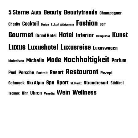
Beauty
5 Sterne
Beautytrends
Auto
Champagner
Fashion
Cocktail
Charity
Golf
Eckart Witzigmann
Design
Gourmet
Hotel
Kunst
Interior
Grand Hotel
Kempinski
Luxus
Luxushotel
Luxusreise
Luxuswagen
Nachhaltigkeit
Mode
Michelin
Parfum
Malediven
Restaurant
Porsche
Resort
Pool
Rezept
Portrait
Sport
Spa
Ski Alpin
Strandresort
Schmuck
Südtirol
St. Moritz
Wein
Wellness
Uhren
Uhr
Technik
Venedig