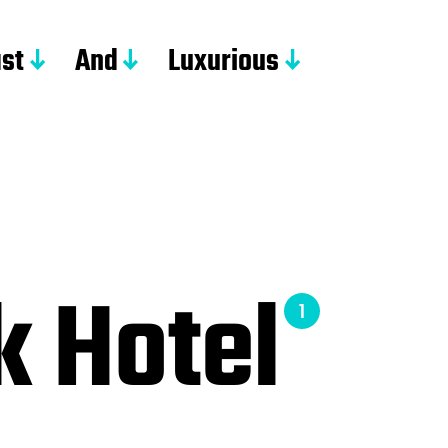
st
And
Luxurious
k Hotel
1