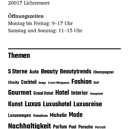
20017 Lichtermeer
Öffnungszeiten
Montag bis Freitag: 9–17 Uhr
Samstag und Sonntag: 11–15 Uhr
Themen
Beauty
5 Sterne
Beautytrends
Auto
Champagner
Fashion
Cocktail
Charity
Golf
Eckart Witzigmann
Design
Gourmet
Hotel
Interior
Grand Hotel
Kempinski
Luxus
Luxushotel
Luxusreise
Kunst
Mode
Michelin
Luxuswagen
Malediven
Nachhaltigkeit
Parfum
Porsche
Pool
Portrait