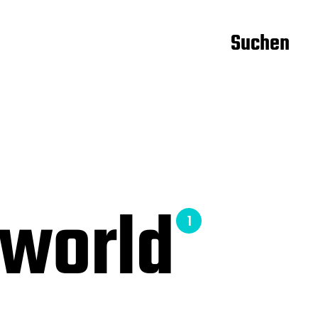
Suchen
e world
1