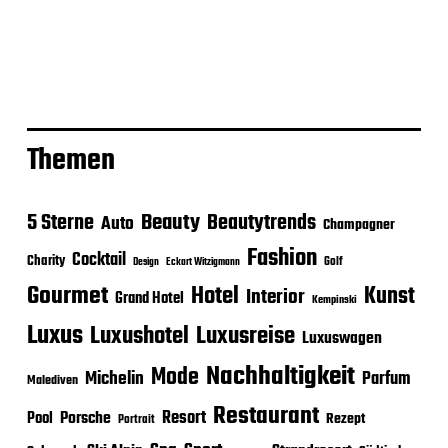
Themen
Beauty
5 Sterne
Beautytrends
Auto
Champagner
Fashion
Cocktail
Charity
Golf
Eckart Witzigmann
Design
Gourmet
Hotel
Kunst
Interior
Grand Hotel
Kempinski
Luxus
Luxushotel
Luxusreise
Luxuswagen
Nachhaltigkeit
Mode
Michelin
Parfum
Malediven
Restaurant
Porsche
Resort
Pool
Rezept
Portrait