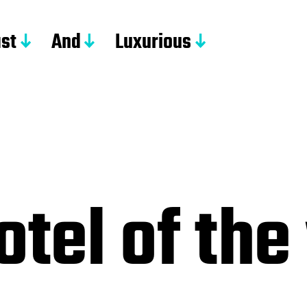
st
And
Luxurious
otel of th