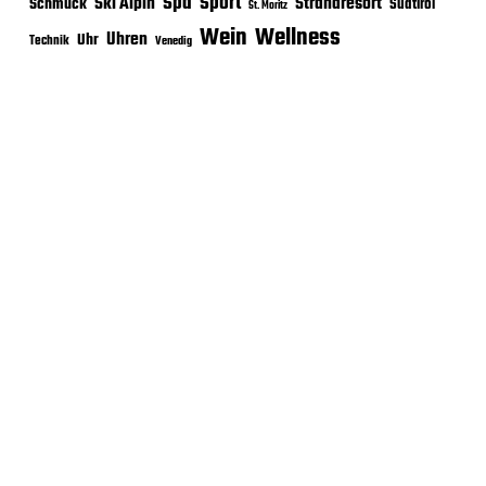
Sport
Spa
Ski Alpin
Strandresort
Schmuck
Südtirol
St. Moritz
Wein
Wellness
Uhren
Uhr
Technik
Venedig