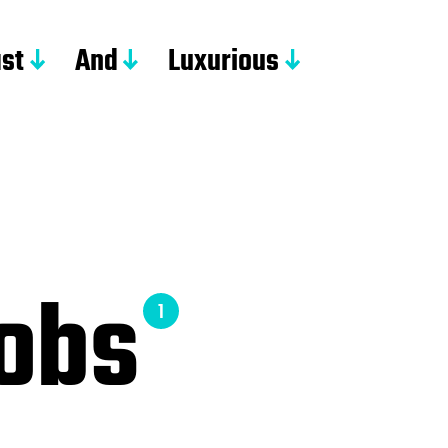
st
And
Luxurious
cobs
1