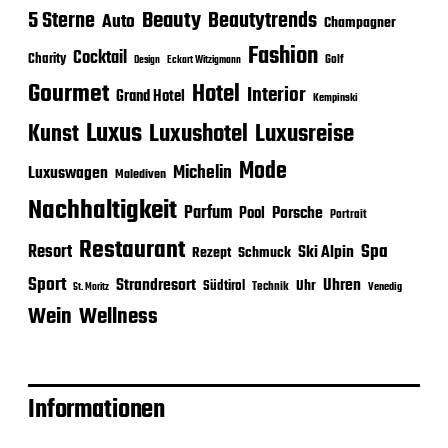
Beauty
5 Sterne
Beautytrends
Auto
Champagner
Fashion
Cocktail
Charity
Golf
Eckart Witzigmann
Design
Gourmet
Hotel
Interior
Grand Hotel
Kempinski
Luxus
Luxushotel
Luxusreise
Kunst
Mode
Michelin
Luxuswagen
Malediven
Nachhaltigkeit
Parfum
Porsche
Pool
Portrait
Restaurant
Spa
Resort
Ski Alpin
Rezept
Schmuck
Sport
Strandresort
Uhren
Uhr
Südtirol
Technik
Venedig
St. Moritz
Wein
Wellness
Informationen