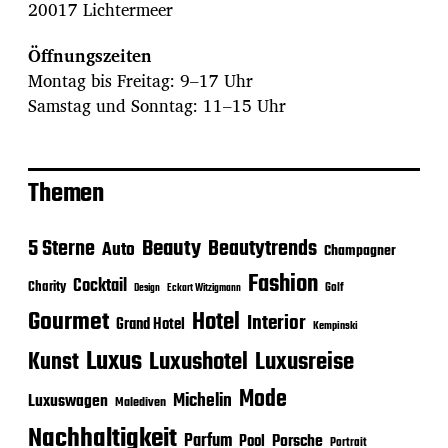
20017 Lichtermeer
Öffnungszeiten
Montag bis Freitag: 9–17 Uhr
Samstag und Sonntag: 11–15 Uhr
Themen
Beauty
5 Sterne
Beautytrends
Auto
Champagner
Fashion
Cocktail
Charity
Golf
Eckart Witzigmann
Design
Gourmet
Hotel
Interior
Grand Hotel
Kempinski
Luxus
Luxushotel
Luxusreise
Kunst
Mode
Michelin
Luxuswagen
Malediven
Nachhaltigkeit
Parfum
Porsche
Pool
Portrait