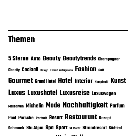
Themen
Beauty
5 Sterne
Beautytrends
Auto
Champagner
Fashion
Cocktail
Charity
Golf
Eckart Witzigmann
Design
Gourmet
Hotel
Kunst
Interior
Grand Hotel
Kempinski
Luxus
Luxushotel
Luxusreise
Luxuswagen
Nachhaltigkeit
Mode
Michelin
Parfum
Malediven
Restaurant
Porsche
Resort
Pool
Rezept
Portrait
Sport
Spa
Ski Alpin
Strandresort
Schmuck
Südtirol
St. Moritz