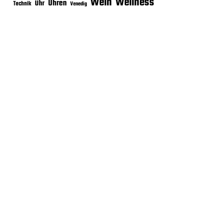
Wein
Wellness
Uhren
Uhr
Technik
Venedig