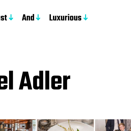
st
And
Luxurious
l Adler