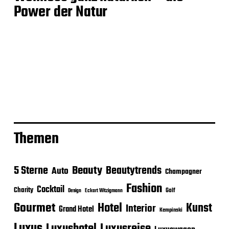
Power der Natur
Themen
Beauty
5 Sterne
Beautytrends
Auto
Champagner
Fashion
Cocktail
Charity
Golf
Eckart Witzigmann
Design
Gourmet
Hotel
Kunst
Interior
Grand Hotel
Kempinski
Luxus
Luxusreise