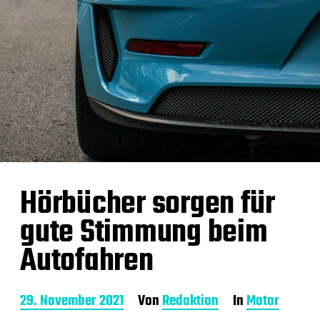
Hörbücher sorgen für
gute Stimmung beim
Autofahren
B
29. November 2021
Von
Redaktion
In
Motor
e