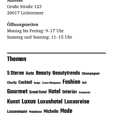
Adresse
Große Straße 123
20017 Lichtermeer
Öffnungszeiten
Montag bis Freitag: 9–17 Uhr
Samstag und Sonntag: 11–15 Uhr
Themen
Beauty
5 Sterne
Beautytrends
Auto
Champagner
Fashion
Cocktail
Charity
Golf
Eckart Witzigmann
Design
Gourmet
Hotel
Interior
Grand Hotel
Kempinski
Luxus
Luxushotel
Luxusreise
Kunst
Mode
Michelin
Luxuswagen
Malediven