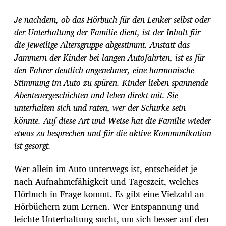
i
t
Je nachdem, ob das Hörbuch für den Lenker selbst oder
r
der Unterhaltung der Familie dient, ist der Inhalt für
a
die jeweilige Altersgruppe abgestimmt. Anstatt das
g
s
Jammern der Kinder bei langen Autofahrten, ist es für
d
den Fahrer deutlich angenehmer, eine harmonische
a
Stimmung im Auto zu spüren. Kinder lieben spannende
t
Abenteuergeschichten und leben direkt mit. Sie
u
m
unterhalten sich und raten, wer der Schurke sein
könnte. Auf diese Art und Weise hat die Familie wieder
etwas zu besprechen und für die aktive Kommunikation
ist gesorgt.
Wer allein im Auto unterwegs ist, entscheidet je
nach Aufnahmefähigkeit und Tageszeit, welches
Hörbuch in Frage kommt. Es gibt eine Vielzahl an
Hörbüchern zum Lernen. Wer Entspannung und
leichte Unterhaltung sucht, um sich besser auf den