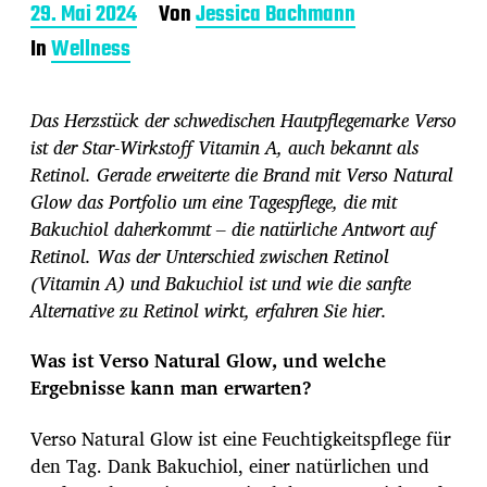
B
29. Mai 2024
Von
Jessica Bachmann
e
In
Wellness
i
t
r
Das Herzstück der schwedischen Hautpflegemarke Verso
a
g
ist der Star-Wirkstoff Vitamin A, auch bekannt als
s
Retinol. Gerade erweiterte die Brand mit Verso Natural
d
Glow das Portfolio um eine Tagespflege, die mit
a
Bakuchiol daherkommt – die natürliche Antwort auf
t
u
Retinol. Was der Unterschied zwischen Retinol
m
(Vitamin A) und Bakuchiol ist und wie die sanfte
Alternative zu Retinol wirkt, erfahren Sie hier.
Was ist Verso Natural Glow, und welche
Ergebnisse kann man erwarten?
Verso Natural Glow ist eine Feuchtigkeitspflege für
den Tag. Dank Bakuchiol, einer natürlichen und