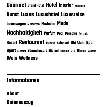
Gourmet
Hotel
Interior
Grand Hotel
Kempinski
Luxus
Luxushotel
Luxusreise
Kunst
Mode
Michelin
Luxuswagen
Malediven
Nachhaltigkeit
Parfum
Porsche
Pool
Portrait
Restaurant
Spa
Resort
Ski Alpin
Rezept
Schmuck
Sport
Strandresort
Uhren
Uhr
Südtirol
Technik
Venedig
St. Moritz
Wein
Wellness
Informationen
About
Datenauszug