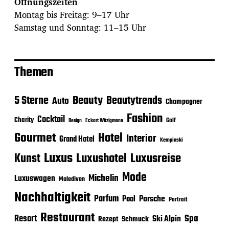
Öffnungszeiten
Montag bis Freitag: 9–17 Uhr
Samstag und Sonntag: 11–15 Uhr
Themen
Beauty
5 Sterne
Beautytrends
Auto
Champagner
Fashion
Cocktail
Charity
Golf
Eckart Witzigmann
Design
Gourmet
Hotel
Interior
Grand Hotel
Kempinski
Luxus
Luxushotel
Luxusreise
Kunst
Mode
Michelin
Luxuswagen
Malediven
Nachhaltigkeit
Parfum
Porsche
Pool
Portrait
Restaurant
Spa
Resort
Ski Alpin
Rezept
Schmuck