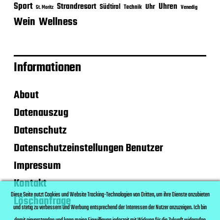
Sport
Strandresort
Uhren
Uhr
Südtirol
Technik
Venedig
St. Moritz
Wein
Wellness
Informationen
About
Datenauszug
Datenschutz
Datenschutzeinstellungen Benutzer
Impressum
Kontakt
Diese Seite nutzt Cookies und Website Tracking-Technologien von Dritten, um ihre Dienste anzubieten
Löschanfrage
und stetig zu verbessern und Werbung entsprechend der Interessen der Nutzer anzuzeigen. Ich bin