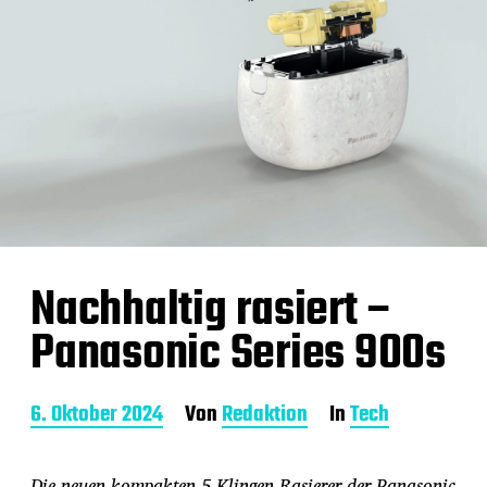
Nachhaltig rasiert –
Panasonic Series 900s
B
6. Oktober 2024
Von
Redaktion
In
Tech
e
i
t
Die neuen kompakten 5-Klingen-Rasierer der Panasonic