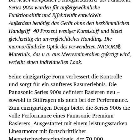
r
Series 900s wurden für außergewöhnliche
a
Funktionalität und Effektivität entwickelt.
g
s
Außerdem
benötigt das Gerät o
hne den herkömmlichen
d
Handgriff 40 Prozent weniger Kunststoff und bietet
a
gleichzeitig ein unvergleichliches Handling. Die
t
marmorähnliche Optik des verwendeten NAGORI®
u
m
Materials, das u.a. aus Meeresmineralien gefertigt wird,
verleiht einen individuellen Look.
Seine einzigartige Form verbessert die Kontrolle
und sorgt für ein sanfteres Rasurerlebnis. Die
Panasonic Series 900s definiert Rasieren neu –
sowohl in Stilfragen als auch bei der Performance.
Zum einzigartigen Design bietet die Series 900s die
volle Performance eines Panasonic Premium-
Rasierers. Ausgestattet mit einem leistungsstarken
Linearmotor mit fortschrittlicher
Magnetschwebetechnologie, der 70.000