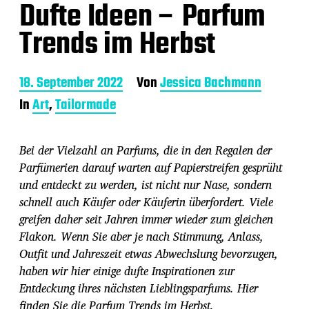
Dufte Ideen – Parfum
Trends im Herbst
B
18. September 2022
Von
Jessica Bachmann
e
In
Art
,
Tailormade
i
t
r
Bei der Vielzahl an Parfums, die in den Regalen der
a
g
Parfümerien darauf warten auf Papierstreifen gesprüht
s
und entdeckt zu werden, ist nicht nur Nase, sondern
d
schnell auch Käufer oder Käuferin überfordert. Viele
a
greifen daher seit Jahren immer wieder zum gleichen
t
u
Flakon. Wenn Sie aber je nach Stimmung, Anlass,
m
Outfit und Jahreszeit etwas Abwechslung bevorzugen,
haben wir hier einige dufte Inspirationen zur
Entdeckung ihres nächsten Lieblingsparfums. Hier
finden Sie die Parfum Trends im Herbst.