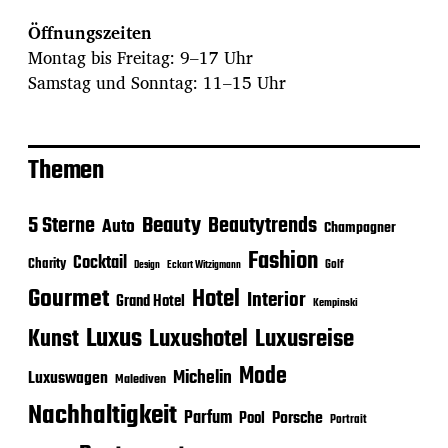
Öffnungszeiten
Montag bis Freitag: 9–17 Uhr
Samstag und Sonntag: 11–15 Uhr
Themen
Beauty
5 Sterne
Beautytrends
Auto
Champagner
Fashion
Cocktail
Charity
Golf
Eckart Witzigmann
Design
Gourmet
Hotel
Interior
Grand Hotel
Kempinski
Luxus
Luxushotel
Luxusreise
Kunst
Mode
Michelin
Luxuswagen
Malediven
Nachhaltigkeit
Parfum
Porsche
Pool
Portrait