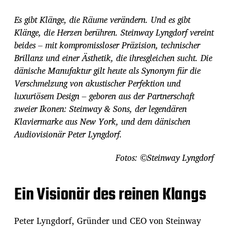
i
t
Es gibt Klänge, die Räume verändern. Und es gibt
r
Klänge, die Herzen berühren. Steinway Lyngdorf vereint
a
beides – mit kompromissloser Präzision, technischer
g
s
Brillanz und einer Ästhetik, die ihresgleichen sucht. Die
d
dänische Manufaktur gilt heute als Synonym für die
a
Verschmelzung von akustischer Perfektion und
t
luxuriösem Design – geboren aus der Partnerschaft
u
m
zweier Ikonen: Steinway & Sons, der legendären
Klaviermarke aus New York, und dem dänischen
Audiovisionär Peter Lyngdorf.
Fotos: ©Steinway Lyngdorf
Ein Visionär des reinen Klangs
Peter Lyngdorf, Gründer und CEO von Steinway