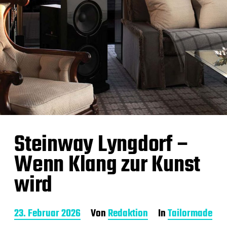
Steinway Lyngdorf –
Wenn Klang zur Kunst
wird
B
23. Februar 2026
Von
Redaktion
In
Tailormade
e