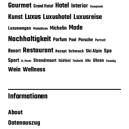
Gourmet
Hotel
Interior
Grand Hotel
Kempinski
Luxus
Luxushotel
Luxusreise
Kunst
Mode
Michelin
Luxuswagen
Malediven
Nachhaltigkeit
Parfum
Porsche
Pool
Portrait
Restaurant
Spa
Resort
Ski Alpin
Rezept
Schmuck
Sport
Strandresort
Uhren
Uhr
Südtirol
Technik
Venedig
St. Moritz
Wein
Wellness
Informationen
About
Datenauszug