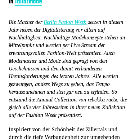
In
Tailormade
i
t
r
Die Macher der
Berlin Fasion Week
setzen in diesem
a
g
Jahr neben der Digitalisierung vor allem auf
s
Nachhaltigkeit. Nachhaltige Modekonzepte stehen im
d
Mittelpunkt und werden per Live-Stream der
a
erwartungsvollen Fashion-Welt präsentiert. Auch
t
u
Modemacher und Mode sind geprägt von den
m
Geschehnissen und den damit verbundenen
Herausforderungen des letzten Jahres. Alle werden
gezwungen, andere Wege zu gehen, das Tempo
herauszunehmen und sich gar neu zu erfinden. So
entstand die Annual Collection von rebekka ruétz, die
gleich alle vier Jahreszeiten in ihrer neuen Kollektion
auf der Fashion Week präsentiert.
Inspiriert von der Schönheit des Zillertals und
durch die tiefe Verbundenheit zur umgebenden