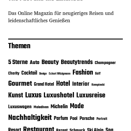
Das Online Magazin für neugieriges Reisen und
leidenschaftliches Genießen
Themen
Beauty
5 Sterne
Beautytrends
Auto
Champagner
Fashion
Cocktail
Charity
Golf
Eckart Witzigmann
Design
Gourmet
Hotel
Interior
Grand Hotel
Kempinski
Luxus
Luxushotel
Luxusreise
Kunst
Mode
Michelin
Luxuswagen
Malediven
Nachhaltigkeit
Parfum
Porsche
Pool
Portrait
Restaurant
Spa
Resort
Ski Alpin
Rezept
Schmuck