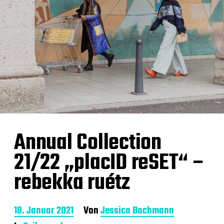
Annual Collection
21/22 „placID reSET“ –
rebekka ruétz
B
18. Januar 2021
Von
Jessica Bachmann
e