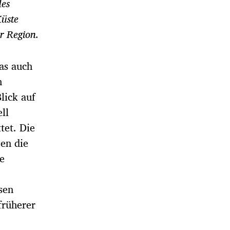
des
Küste
r Region.
das auch
h
lick auf
ll
tet. Die
en die
ie
sen
 früherer