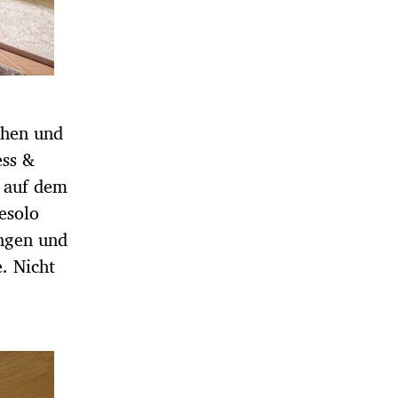
chen und
ess &
n auf dem
esolo
ngen und
. Nicht