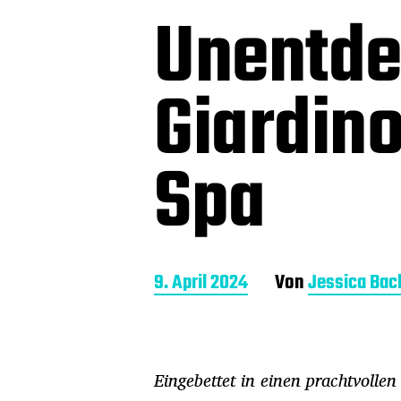
Unentdec
Giardino
Spa
B
9. April 2024
Von
Jessica Ba
e
i
t
r
Eingebettet in einen prachtvoll
a