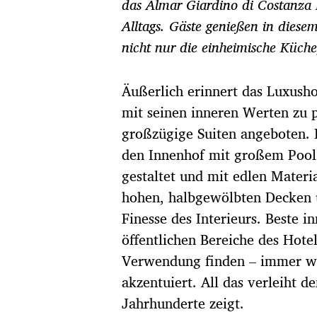
g
das Almar Giardino di Costanza 
s
Alltags. Gäste genießen in diese
d
a
nicht nur die einheimische Küch
t
u
Äußerlich erinnert das Luxushot
m
mit seinen inneren Werten zu 
großzügige Suiten angeboten. 
den Innenhof mit großem Pool u
gestaltet und mit edlen Materia
hohen, halbgewölbten Decken u
Finesse des Interieurs. Beste 
öffentlichen Bereiche des Hot
Verwendung finden – immer wie
akzentuiert. All das verleiht de
Jahrhunderte zeigt.