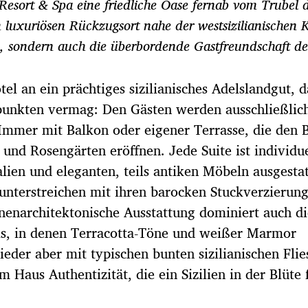
Resort & Spa eine friedliche Oase fernab vom Trubel 
m luxuriösen Rückzugsort nahe der westsizilianischen 
e, sondern auch die überbordende Gastfreundschaft de
el an ein prächtiges sizilianisches Adelslandgut, 
punkten vermag: Den Gästen werden ausschließlic
Immer mit Balkon oder eigener Terrasse, die den B
nd Rosengärten eröffnen. Jede Suite ist individue
lien und eleganten, teils antiken Möbeln ausgestat
nterstreichen mit ihren barocken Stuckverzierung
innenarchitektonische Ausstattung dominiert auch d
els, in denen Terracotta-Töne und weißer Marmor
der aber mit typischen bunten sizilianischen Flie
m Haus Authentizität, die ein Sizilien in der Blüte