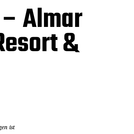
 – Almar
Resort &
en ist