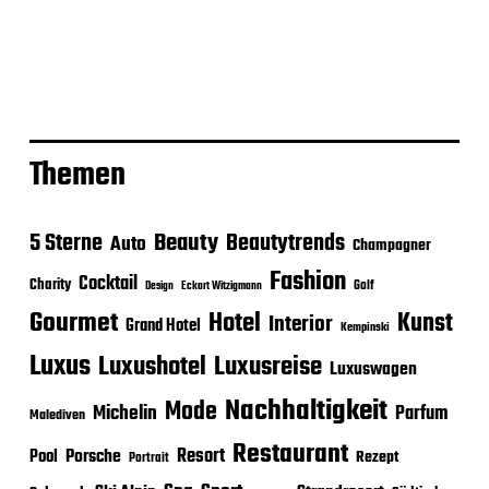
Themen
Beauty
5 Sterne
Beautytrends
Auto
Champagner
Fashion
Cocktail
Charity
Golf
Eckart Witzigmann
Design
Gourmet
Hotel
Kunst
Interior
Grand Hotel
Kempinski
Luxus
Luxushotel
Luxusreise
Luxuswagen
Nachhaltigkeit
Mode
Michelin
Parfum
Malediven
Restaurant
Porsche
Resort
Pool
Rezept
Portrait