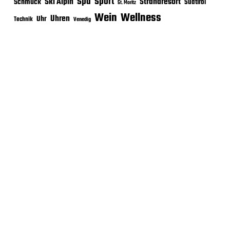
Sport
Spa
Ski Alpin
Strandresort
Schmuck
Südtirol
St. Moritz
Wein
Wellness
Uhren
Uhr
Technik
Venedig