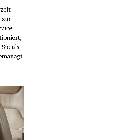
zeit
 zur
rvice
ioniert,
Sie als
gemanagt