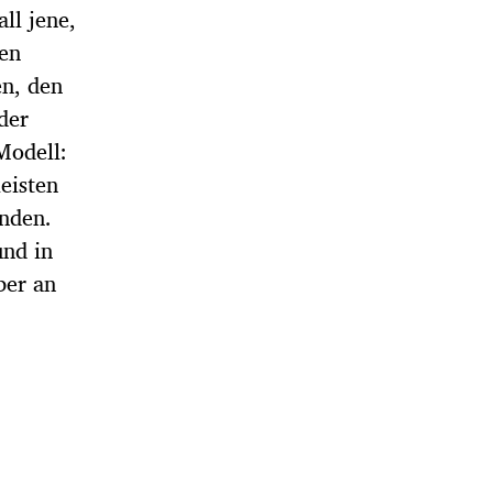
ll jene,
nen
en, den
der
Modell:
eisten
nden.
und in
ber an