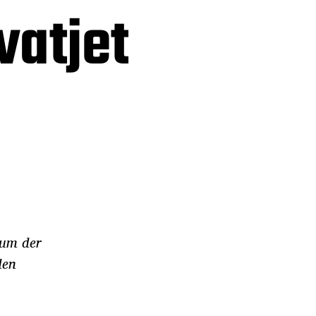
vatjet
raum der
den