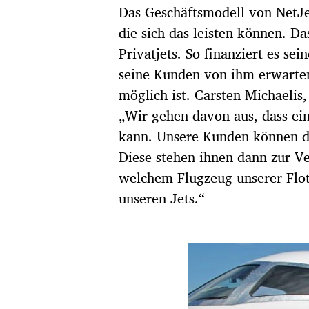
t
Das Geschäftsmodell von NetJets
u
die sich das leisten können. 
m
Privatjets. So finanziert es se
seine Kunden von ihm erwarten
möglich ist. Carsten Michaelis
„Wir gehen davon aus, dass ein
kann. Unsere Kunden können d
Diese stehen ihnen dann zur V
welchem Flugzeug unserer Flott
unseren Jets.“