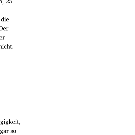
n, 25
 die
„Der
er
icht.
gigkeit,
ogar so