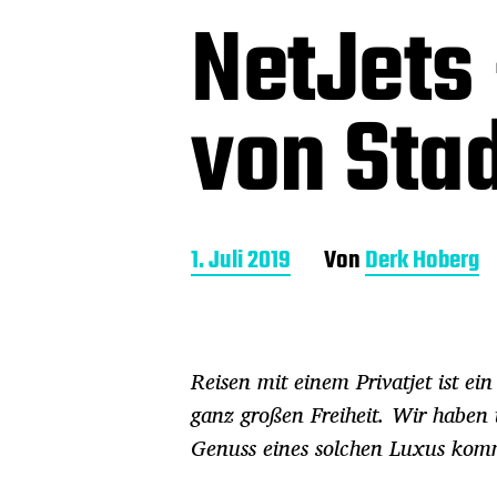
NetJets 
von Stad
B
1. Juli 2019
Von
Derk Hoberg
e
i
t
r
Reisen mit einem Privatjet ist ei
a
g
ganz großen Freiheit. Wir haben
s
Genuss eines solchen Luxus ko
d
a