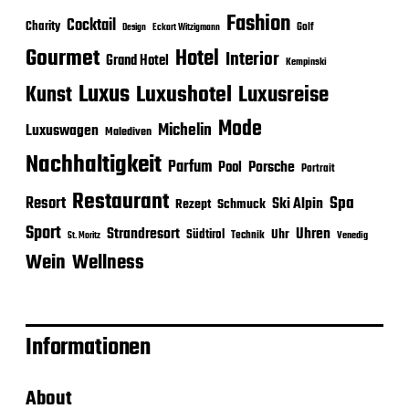
Fashion
Cocktail
Charity
Golf
Eckart Witzigmann
Design
Gourmet
Hotel
Interior
Grand Hotel
Kempinski
Luxus
Luxushotel
Luxusreise
Kunst
Mode
Michelin
Luxuswagen
Malediven
Nachhaltigkeit
Parfum
Porsche
Pool
Portrait
Restaurant
Spa
Resort
Ski Alpin
Rezept
Schmuck
Sport
Strandresort
Uhren
Uhr
Südtirol
Technik
Venedig
St. Moritz
Wein
Wellness
Informationen
About