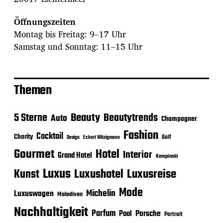
Öffnungszeiten
Montag bis Freitag: 9–17 Uhr
Samstag und Sonntag: 11–15 Uhr
Themen
Beauty
5 Sterne
Beautytrends
Auto
Champagner
Fashion
Cocktail
Charity
Golf
Eckart Witzigmann
Design
Gourmet
Hotel
Interior
Grand Hotel
Kempinski
Luxus
Luxushotel
Luxusreise
Kunst
Mode
Michelin
Luxuswagen
Malediven
Nachhaltigkeit
Parfum
Porsche
Pool
Portrait