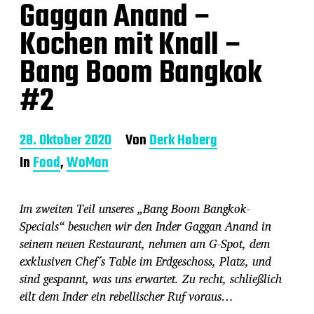
Gaggan Anand –
Kochen mit Knall –
Bang Boom Bangkok
#2
B
28. Oktober 2020
Von
Derk Hoberg
e
In
Food
,
WoMan
i
t
r
Im zweiten Teil unseres „Bang Boom Bangkok-
a
g
Specials“ besuchen wir den Inder Gaggan Anand in
s
seinem neuen Restaurant, nehmen am G-Spot, dem
d
exklusiven Chef´s Table im Erdgeschoss, Platz, und
a
sind gespannt, was uns erwartet. Zu recht, schließlich
t
u
eilt dem Inder ein rebellischer Ruf voraus…
m