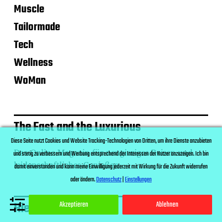
Muscle
Tailormade
Tech
Wellness
WoMan
The Fast and the Luxurious
Diese Seite nutzt Cookies und Website Tracking-Technologien von Dritten, um ihre Dienste anzubieten
Das Online Magazin für neugieriges Reisen und
und stetig zu verbessern und Werbung entsprechend der Interessen der Nutzer anzuzeigen. Ich bin
leidenschaftliches Genießen
damit einverstanden und kann meine Einwilligung jederzeit mit Wirkung für die Zukunft widerrufen
oder ändern.
Datenschutz
|
Einstellungen
Hier findest du uns
Akzeptieren
Ablehnen