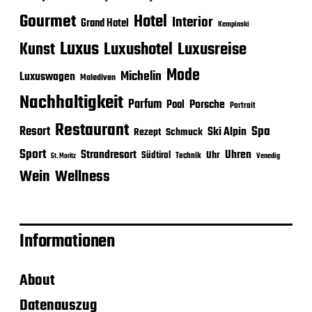
Gourmet
Hotel
Interior
Grand Hotel
Kempinski
Luxus
Luxushotel
Luxusreise
Kunst
Mode
Michelin
Luxuswagen
Malediven
Nachhaltigkeit
Parfum
Porsche
Pool
Portrait
Restaurant
Spa
Resort
Ski Alpin
Rezept
Schmuck
Sport
Strandresort
Uhren
Uhr
Südtirol
Technik
Venedig
St. Moritz
Wein
Wellness
Informationen
About
Datenauszug