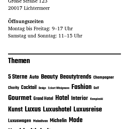
Große Straße 123
20017 Lichtermeer
Öffnungszeiten
Montag bis Freitag: 9–17 Uhr
Samstag und Sonntag: 11–15 Uhr
Themen
Beauty
5 Sterne
Beautytrends
Auto
Champagner
Fashion
Cocktail
Charity
Golf
Eckart Witzigmann
Design
Gourmet
Hotel
Interior
Grand Hotel
Kempinski
Luxus
Luxushotel
Luxusreise
Kunst
Mode
Michelin
Luxuswagen
Malediven