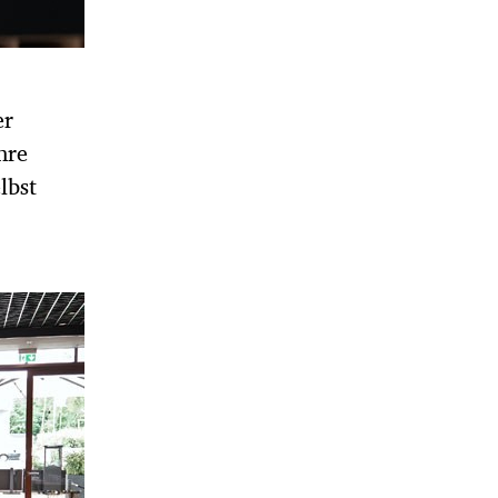
er
hre
lbst