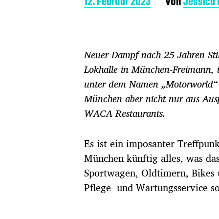
B
12. Februar 2023
Von
Jessica
e
i
t
r
Neuer Dampf nach 25 Jahren Stil
a
g
Lokhalle in München-Freimann, i
s
unter dem Namen „Motorworld“ a
d
a
München aber nicht nur aus Aus
t
WACA Restaurants.
u
m
Es ist ein imposanter Treffpun
München künftig alles, was da
Sportwagen, Oldtimern, Bikes 
Pflege- und Wartungsservice so