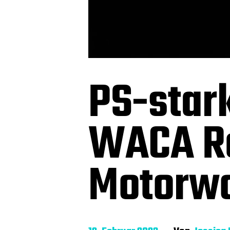
PS-star
WACA Re
Motorwo