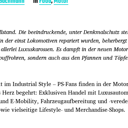
 Bachmann
In
Food
,
Motor
lstand. Die beeindruckende, unter Denkmalschutz st
n der einst Lokomotiven repariert wurden, beherberg
llerlei Luxuskarossen. Es dampft in der neuen Moto
puffrohren, sondern auch aus den Pfannen und Töpfe
kt im Industrial Style – PS-Fans finden in der Mot
s Herz begehrt: Exklusiven Handel mit Luxusautom
und E-Mobility, Fahrzeugaufbereitung und -verede
wie vielseitige Lifestyle- und Merchandise-Shops.