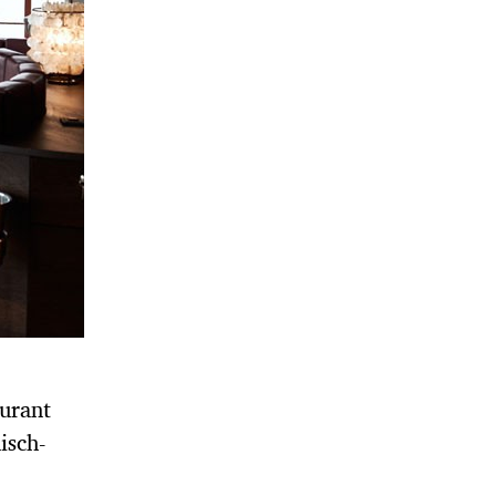
aurant
isch-