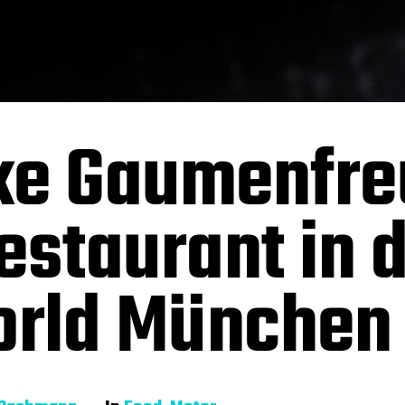
ke Gaumenfre
staurant in 
rld München