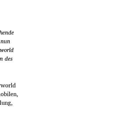
ehende
t nun
rworld
n des
orworld
obilen,
lung,