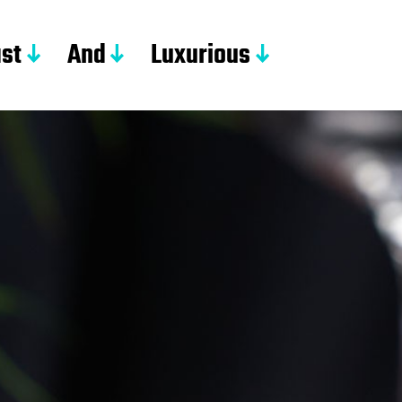
st
And
Luxurious