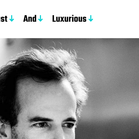
st
And
Luxurious