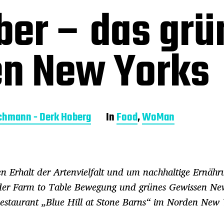
ber – das grü
n New Yorks
chmann - Derk Hoberg
In
Food
,
WoMan
den Erhalt der Artenvielfalt und um nachhaltige Ernähr
r der Farm to Table Bewegung und grünes Gewissen N
Restaurant „Blue Hill at Stone Barns“ im Norden New