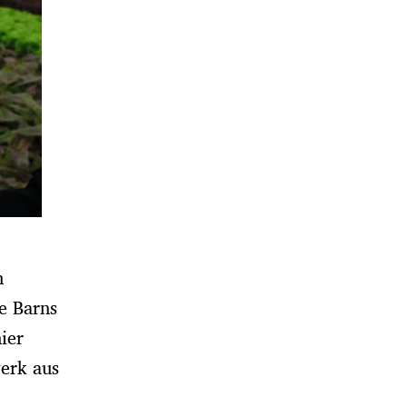
h
e Barns
ier
werk aus