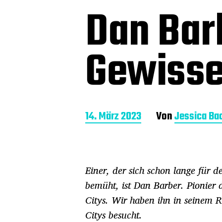
Dan Bar
Gewisse
B
14. März 2023
Von
Jessica Ba
e
i
t
r
Einer, der sich schon lange für 
a
g
bemüht, ist Dan Barber. Pionie
s
Citys. Wir haben ihn in seinem 
d
a
Citys besucht.