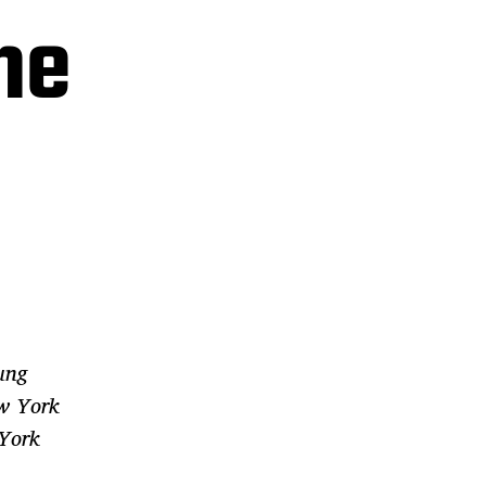
ne
ung
ew York
 York