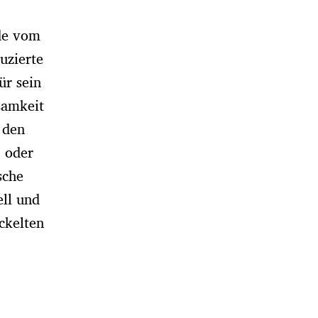
de vom
uzierte
ür sein
samkeit
 den
, oder
sche
ell und
ckelten