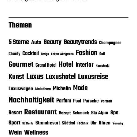
Themen
Beauty
5 Sterne
Beautytrends
Auto
Champagner
Fashion
Cocktail
Charity
Golf
Eckart Witzigmann
Design
Gourmet
Hotel
Interior
Grand Hotel
Kempinski
Luxus
Luxushotel
Luxusreise
Kunst
Mode
Michelin
Luxuswagen
Malediven
Nachhaltigkeit
Parfum
Porsche
Pool
Portrait
Restaurant
Spa
Resort
Ski Alpin
Rezept
Schmuck
Sport
Strandresort
Uhren
Uhr
Südtirol
Technik
Venedig
St. Moritz
Wein
Wellness