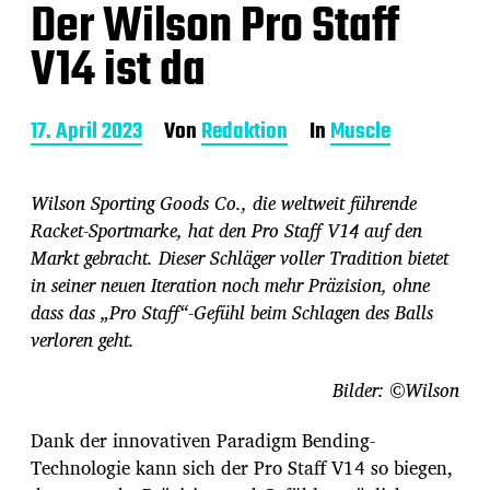
Der Wilson Pro Staff
V14 ist da
B
17. April 2023
Von
Redaktion
In
Muscle
e
i
t
Wilson Sporting Goods Co., die weltweit führende
r
Racket-Sportmarke, hat den Pro Staff V14 auf den
a
Markt gebracht. Dieser Schläger voller Tradition bietet
g
s
in seiner neuen Iteration noch mehr Präzision, ohne
d
dass das „Pro Staff“-Gefühl beim Schlagen des Balls
a
verloren geht.
t
u
Bilder: ©Wilson
m
Dank der innovativen Paradigm Bending-
Technologie kann sich der Pro Staff V14 so biegen,