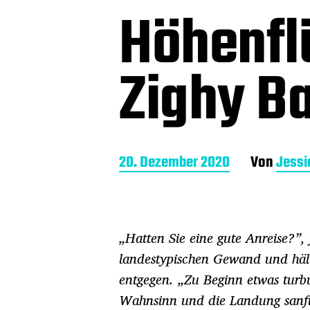
Höhenfl
Zighy B
B
20. Dezember 2020
Von
Jess
e
i
t
r
„Hatten Sie eine gute Anreise?”,
a
g
landestypischen Gewand und hält
s
entgegen. „Zu Beginn etwas turbu
d
a
Wahnsinn und die Landung sanft