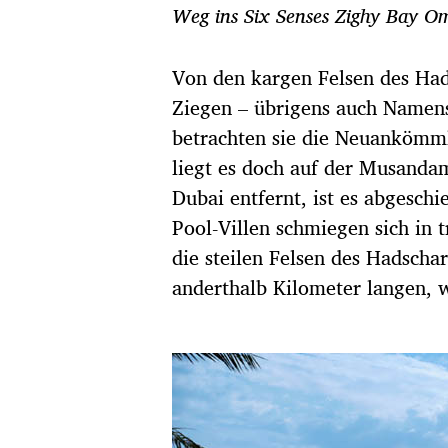
t
Weg ins Six Senses Zighy Bay Om
u
m
Von den kargen Felsen des Had
Ziegen – übrigens auch Namens
betrachten sie die Neuankömml
liegt es doch auf der Musand
Dubai entfernt, ist es abgesch
Pool-Villen schmiegen sich in 
die steilen Felsen des Hadschar
anderthalb Kilo­meter langen,