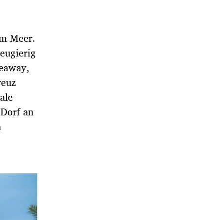
am Meer.
eugierig
deaway,
reuz
ale
 Dorf an
n