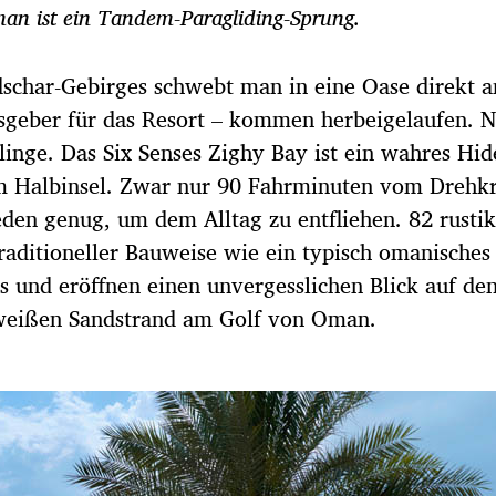
an ist ein Tandem-Paragliding-Sprung.
schar-Gebirges schwebt man in eine Oase direkt 
geber für das Resort – kommen herbeigelaufen. N
inge. Das Six Senses Zighy Bay ist ein wahres Hi
am Halbinsel. Zwar nur 90 Fahrminuten vom Drehk
ieden genug, um dem Alltag zu entfliehen. 82 rustik
traditioneller Bauweise wie ein typisch omanisches
s und eröffnen einen unvergess­lichen Blick auf de
 weißen Sandstrand am Golf von Oman.