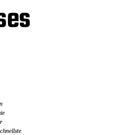
ses
em
ie
r
hnellste