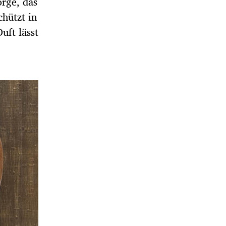
orge, das
hützt in
uft lässt