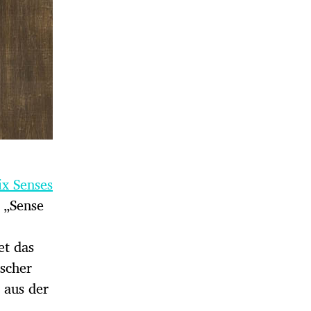
ix Senses
 „Sense
et das
scher
 aus der