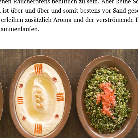
nen Räucherofens behilflich zu sein. Aber keine S
ist über und über und somit bestens vor Sand gesc
verleihen zusätzlich Aroma und der verströmende D
sammenlaufen.