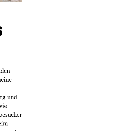
s
nden
neine
erg und
wie
tbesucher
eim