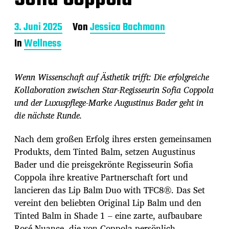
B
3. Juni 2025
Von
Jessica Bachmann
e
In
Wellness
i
t
r
Wenn Wissenschaft auf Ästhetik trifft: Die erfolgreiche
a
g
Kollaboration zwischen Star-Regisseurin Sofia Coppola
s
und der Luxuspflege-Marke Augustinus Bader geht in
d
die nächste Runde.
a
t
u
Nach dem großen Erfolg ihres ersten gemeinsamen
m
Produkts, dem Tinted Balm, setzen Augustinus
Bader und die preisgekrönte Regisseurin Sofia
Coppola ihre kreative Partnerschaft fort und
lancieren das Lip Balm Duo with TFC8®. Das Set
vereint den beliebten Original Lip Balm und den
Tinted Balm in Shade 1 – eine zarte, aufbaubare
Rosé-Nuance, die von Coppola persönlich