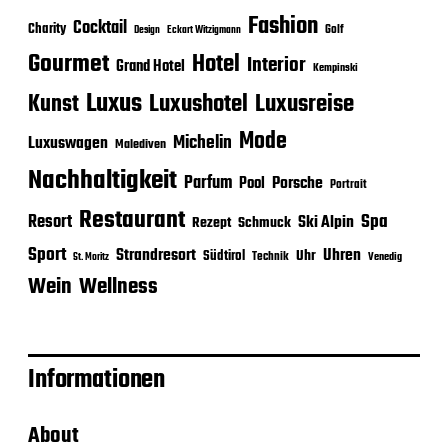
Fashion
Cocktail
Charity
Golf
Eckart Witzigmann
Design
Gourmet
Hotel
Interior
Grand Hotel
Kempinski
Luxus
Luxushotel
Luxusreise
Kunst
Mode
Michelin
Luxuswagen
Malediven
Nachhaltigkeit
Parfum
Porsche
Pool
Portrait
Restaurant
Spa
Resort
Ski Alpin
Rezept
Schmuck
Sport
Strandresort
Uhren
Uhr
Südtirol
Technik
Venedig
St. Moritz
Wein
Wellness
Informationen
About