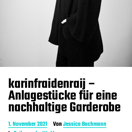
karinfraidenraij –
Anlagestücke für eine
nachhaltige Garderobe
B
1. November 2021
Von
Jessica Bachmann
e