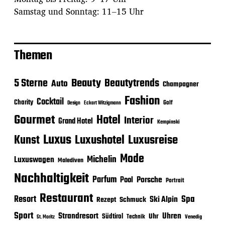
Samstag und Sonntag: 11–15 Uhr
Themen
Beauty
5 Sterne
Beautytrends
Auto
Champagner
Fashion
Cocktail
Charity
Golf
Eckart Witzigmann
Design
Gourmet
Hotel
Interior
Grand Hotel
Kempinski
Luxus
Luxushotel
Luxusreise
Kunst
Mode
Michelin
Luxuswagen
Malediven
Nachhaltigkeit
Parfum
Porsche
Pool
Portrait
Restaurant
Spa
Resort
Ski Alpin
Rezept
Schmuck
Sport
Strandresort
Uhren
Uhr
Südtirol
Technik
Venedig
St. Moritz