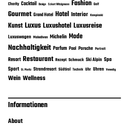
Fashion
Cocktail
Charity
Golf
Eckart Witzigmann
Design
Gourmet
Hotel
Interior
Grand Hotel
Kempinski
Luxus
Luxushotel
Luxusreise
Kunst
Mode
Michelin
Luxuswagen
Malediven
Nachhaltigkeit
Parfum
Porsche
Pool
Portrait
Restaurant
Spa
Resort
Ski Alpin
Rezept
Schmuck
Sport
Strandresort
Uhren
Uhr
Südtirol
Technik
Venedig
St. Moritz
Wein
Wellness
Informationen
About