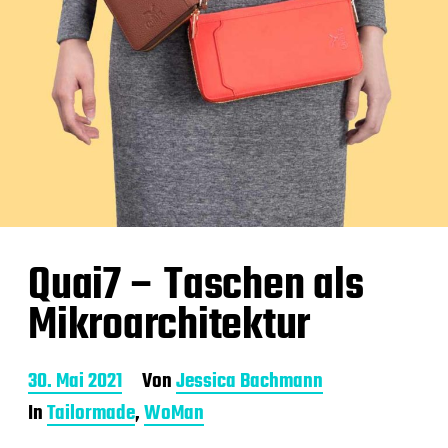
Quai7 – Taschen als
Mikroarchitektur
B
30. Mai 2021
Von
Jessica Bachmann
e
In
Tailormade
,
WoMan
i
t