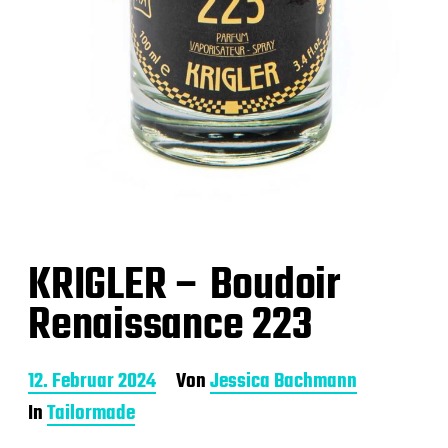
KRIGLER – Boudoir
Renaissance 223
B
12. Februar 2024
Von
Jessica Bachmann
e
In
Tailormade
i
t