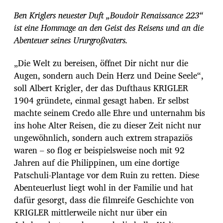
r
Ben Kriglers neuester Duft „Boudoir Renaissance 223“
a
g
ist eine Hommage an den Geist des Reisens und an die
s
Abenteuer seines Ururgroßvaters.
d
a
„Die Welt zu bereisen, öffnet Dir nicht nur die
t
u
Augen, sondern auch Dein Herz und Deine Seele“,
m
soll Albert Krigler, der das Dufthaus KRIGLER
1904 gründete, einmal gesagt haben. Er selbst
machte seinem Credo alle Ehre und unternahm bis
ins hohe Alter Reisen, die zu dieser Zeit nicht nur
ungewöhnlich, sondern auch extrem strapaziös
waren – so flog er beispielsweise noch mit 92
Jahren auf die Philippinen, um eine dortige
Patschuli-Plantage vor dem Ruin zu retten. Diese
Abenteuerlust liegt wohl in der Familie und hat
dafür gesorgt, dass die filmreife Geschichte von
KRIGLER mittlerweile nicht nur über ein