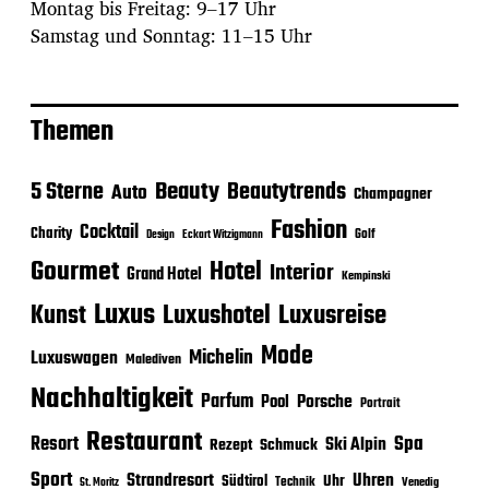
Montag bis Freitag: 9–17 Uhr
Samstag und Sonntag: 11–15 Uhr
Themen
Beauty
5 Sterne
Beautytrends
Auto
Champagner
Fashion
Cocktail
Charity
Golf
Eckart Witzigmann
Design
Gourmet
Hotel
Interior
Grand Hotel
Kempinski
Luxus
Luxushotel
Luxusreise
Kunst
Mode
Michelin
Luxuswagen
Malediven
Nachhaltigkeit
Parfum
Porsche
Pool
Portrait
Restaurant
Spa
Resort
Ski Alpin
Rezept
Schmuck
Sport
Strandresort
Uhren
Uhr
Südtirol
Technik
Venedig
St. Moritz