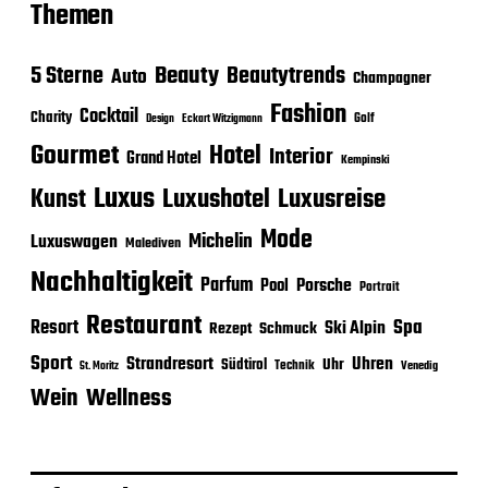
Themen
Beauty
5 Sterne
Beautytrends
Auto
Champagner
Fashion
Cocktail
Charity
Golf
Eckart Witzigmann
Design
Gourmet
Hotel
Interior
Grand Hotel
Kempinski
Luxus
Luxushotel
Luxusreise
Kunst
Mode
Michelin
Luxuswagen
Malediven
Nachhaltigkeit
Parfum
Porsche
Pool
Portrait
Restaurant
Spa
Resort
Ski Alpin
Rezept
Schmuck
Sport
Strandresort
Uhren
Uhr
Südtirol
Technik
Venedig
St. Moritz
Wein
Wellness