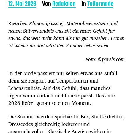
B
12. Mai 2026
Von
Redaktion
In
Tailormade
e
i
t
Zwischen Klimaanpassung, Materialbewusstsein und
r
neuem Stilverständnis entsteht ein neues Gefühl für
a
etwas, das weit mehr kann als nur gut aussehen. Leinen
g
s
ist wieder da und wird den Sommer beherrschen.
d
a
Foto: ©pexels.com
t
u
In der Mode passiert nur selten etwas aus Zufall,
m
denn sie reagiert auf Temperaturen und
Lebensrealität. Auf das Gefühl, dass manches
irgendwann einfach nicht mehr passt. Das Jahr
2026 liefert genau so einen Moment.
Die Sommer werden spürbar heißer, Städte dichter,
Dresscodes gleichzeitig lockerer und
anspruchsvoller. Klassische Anzüge wirken in