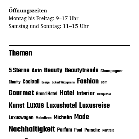
Öffnungszeiten
Montag bis Freitag: 9–17 Uhr
Samstag und Sonntag: 11–15 Uhr
Themen
Beauty
5 Sterne
Beautytrends
Auto
Champagner
Fashion
Cocktail
Charity
Golf
Eckart Witzigmann
Design
Gourmet
Hotel
Interior
Grand Hotel
Kempinski
Luxus
Luxushotel
Luxusreise
Kunst
Mode
Michelin
Luxuswagen
Malediven
Nachhaltigkeit
Parfum
Porsche
Pool
Portrait