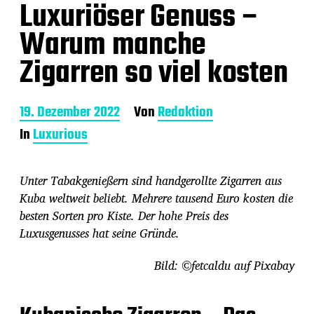
Luxuriöser Genuss –
Warum manche
Zigarren so viel kosten
B
19. Dezember 2022
Von
Redaktion
e
In
Luxurious
i
t
r
Unter Tabakgenießern sind handgerollte Zigarren aus
a
g
Kuba weltweit beliebt. Mehrere tausend Euro kosten die
s
besten Sorten pro Kiste. Der hohe Preis des
d
Luxusgenusses hat seine Gründe.
a
t
u
Bild: ©fetcaldu auf Pixabay
m