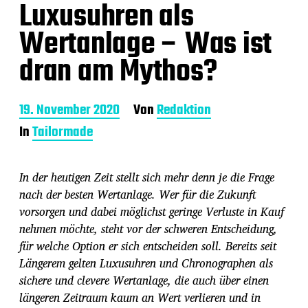
Luxusuhren als
Wertanlage – Was ist
dran am Mythos?
B
19. November 2020
Von
Redaktion
e
In
Tailormade
i
t
r
In der heutigen Zeit stellt sich mehr denn je die Frage
a
g
nach der besten Wertanlage. Wer für die Zukunft
s
vorsorgen und dabei möglichst geringe Verluste in Kauf
d
nehmen möchte, steht vor der schweren Entscheidung,
a
für welche Option er sich entscheiden soll. Bereits seit
t
u
Längerem gelten Luxusuhren und Chronographen als
m
sichere und clevere Wertanlage, die auch über einen
längeren Zeitraum kaum an Wert verlieren und in