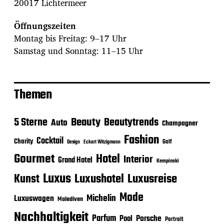
20017 Lichtermeer
Öffnungszeiten
Montag bis Freitag: 9–17 Uhr
Samstag und Sonntag: 11–15 Uhr
Themen
Beauty
5 Sterne
Beautytrends
Auto
Champagner
Fashion
Cocktail
Charity
Golf
Eckart Witzigmann
Design
Gourmet
Hotel
Interior
Grand Hotel
Kempinski
Luxus
Luxushotel
Luxusreise
Kunst
Mode
Michelin
Luxuswagen
Malediven
Nachhaltigkeit
Parfum
Porsche
Pool
Portrait