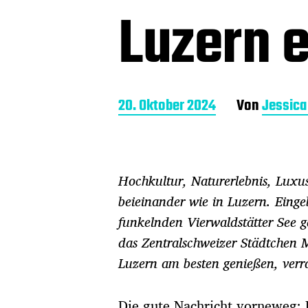
Luzern 
B
20. Oktober 2024
Von
Jessic
e
i
t
r
Hochkultur, Naturerlebnis, Luxus
a
g
beieinander wie in Luzern. Eing
s
funkelnden Vierwaldstätter See 
d
a
das Zentralschweizer Städtchen M
t
Luzern am besten genießen, verra
u
m
Die gute Nachricht vorneweg: 