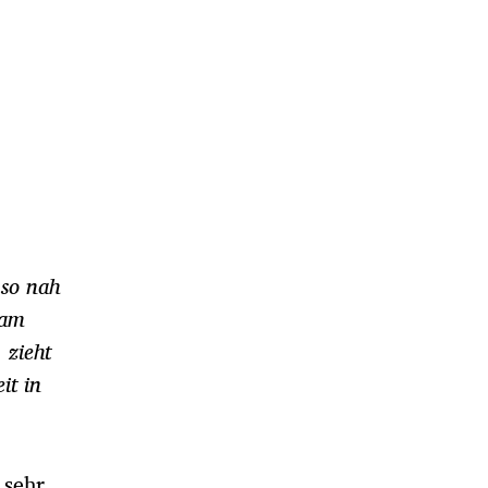
 so nah
 am
 zieht
it in
 sehr