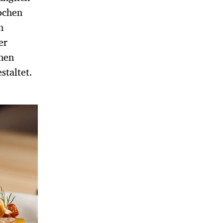
ochen
n
er
chen
staltet.