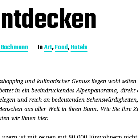
entdecken
a Bachmann
In
Art
,
Food
,
Hotels
shopping und kulinarischer Genuss liegen wohl selten
ebettet in ein beeindruckendes Alpenpanorama, direkt
gelegen und reich an bedeutenden Sehenswürdigkeiten,
enschen aus aller Welt in ihren Bann. Wie Sie Ihre Ze
ten wir Ihnen hier.
Luzern ist mit seinen gut 80.000 Einwohnern nicht