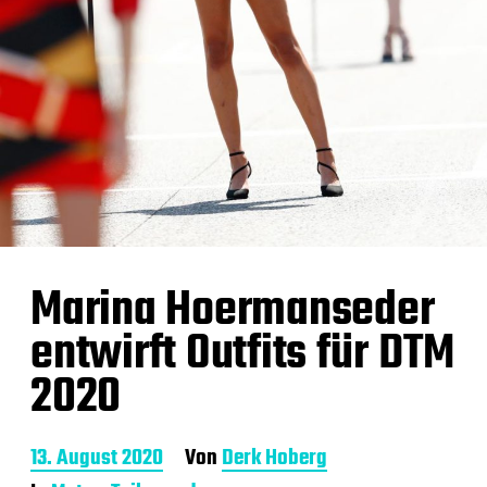
Marina Hoermanseder
entwirft Outfits für DTM
2020
B
13. August 2020
Von
Derk Hoberg
e