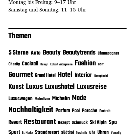
Montag bis Freitag: 9–17 Uhr
Samstag und Sonntag: 11–15 Uhr
Themen
Beauty
5 Sterne
Beautytrends
Auto
Champagner
Fashion
Cocktail
Charity
Golf
Eckart Witzigmann
Design
Gourmet
Hotel
Interior
Grand Hotel
Kempinski
Luxus
Luxushotel
Luxusreise
Kunst
Mode
Michelin
Luxuswagen
Malediven
Nachhaltigkeit
Parfum
Porsche
Pool
Portrait
Restaurant
Spa
Resort
Ski Alpin
Rezept
Schmuck
Sport
Strandresort
Uhren
Uhr
Südtirol
Technik
Venedig
St. Moritz