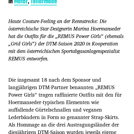
In
Motor
,
Tailormade
i
t
r
Haute Couture-Feeling an der Rennstrecke: Die
a
g
österreichische Star-Designerin Marina Hoermanseder
s
hat die Outfits für die „REMUS Power Girls“ (ehemals
d
„Grid Girls“) der DTM-Saison 2020 in Kooperation
a
mit dem österreichischen Sportabgasanlagenspezialist
t
u
REMUS entworfen.
m
Die insgesamt 18 nach dem Sponsor und
langjährigen DTM-Partner benannten „REMUS
Power Girls“ tragen raffinierte Outfits mit den für
Hoermanseder-typischen Elementen wie
auffallende Gürtelschnallen und veganen
Lederbändern in Form so genannter Strap-Skirts.
Als Hommage an die drei Austragungsländer der
diesjährigen DTM-Saison wurden jeweils eigene