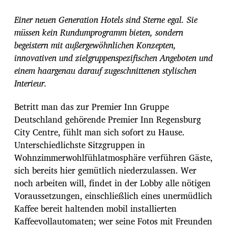
i
t
Einer neuen Generation Hotels sind Sterne egal. Sie
r
müssen kein Rundumprogramm bieten, sondern
a
begeistern mit außergewöhnlichen Konzepten,
g
s
innovativen und zielgruppenspezifischen Angeboten und
d
einem haargenau darauf zugeschnittenen stylischen
a
Interieur.
t
u
Betritt man das zur Premier Inn Gruppe
m
Deutschland gehörende Premier Inn Regensburg
City Centre, fühlt man sich sofort zu Hause.
Unterschiedlichste Sitzgruppen in
Wohnzimmerwohlfühlatmosphäre verführen Gäste,
sich bereits hier gemütlich niederzulassen. Wer
noch arbeiten will, findet in der Lobby alle nötigen
Voraussetzungen, einschließlich eines unermüdlich
Kaffee bereit haltenden mobil installierten
Kaffeevollautomaten; wer seine Fotos mit Freunden