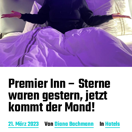
Premier Inn – Sterne
waren gestern, jetzt
kommt der Mond!
B
21. März 2023
Von
Diana Bachmann
In
Hotels
e