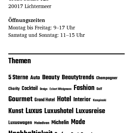
20017 Lichtermeer
Öffnungszeiten
Montag bis Freitag: 9–17 Uhr
Samstag und Sonntag: 11–15 Uhr
Themen
Beauty
5 Sterne
Beautytrends
Auto
Champagner
Fashion
Cocktail
Charity
Golf
Eckart Witzigmann
Design
Gourmet
Hotel
Interior
Grand Hotel
Kempinski
Luxus
Luxushotel
Luxusreise
Kunst
Mode
Michelin
Luxuswagen
Malediven