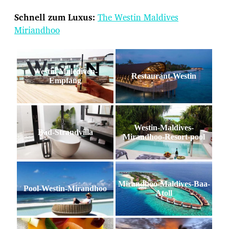
Schnell zum Luxus:
The Westin Maldives
Miriandhoo
Westin Malediven-
Restaurant-Westin
Empfang
Westin-Maldives-
Bad-Strandvilla
Mirandhoo-Resort-pool
Mirandhoo-Maldives-Baa-
Pool-Westin-Mirandhoo
Atoll