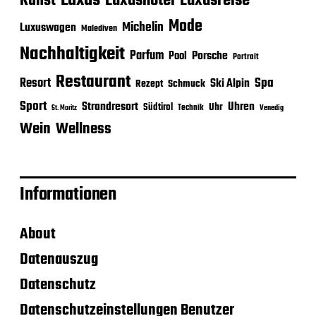
Luxushotel
Luxusreise
Kunst
Mode
Michelin
Luxuswagen
Malediven
Nachhaltigkeit
Parfum
Porsche
Pool
Portrait
Restaurant
Spa
Resort
Ski Alpin
Rezept
Schmuck
Sport
Strandresort
Uhren
Uhr
Südtirol
Technik
Venedig
St. Moritz
Wein
Wellness
Informationen
About
Datenauszug
Datenschutz
Datenschutzeinstellungen Benutzer