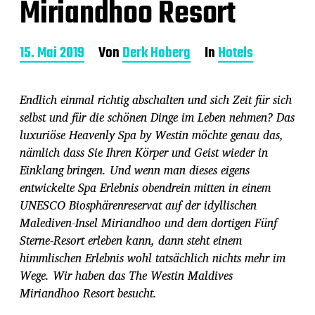
Miriandhoo Resort
B
15. Mai 2019
Von
Derk Hoberg
In
Hotels
e
i
t
Endlich einmal richtig abschalten und sich Zeit für sich
r
selbst und für die schönen Dinge im Leben nehmen? Das
a
luxuriöse Heavenly Spa by Westin möchte genau das,
g
s
nämlich dass Sie Ihren Körper und Geist wieder in
d
Einklang bringen. Und wenn man dieses eigens
a
entwickelte Spa Erlebnis obendrein mitten in einem
t
UNESCO Biosphärenreservat auf der idyllischen
u
m
Malediven-Insel Miriandhoo und dem dortigen Fünf
Sterne-Resort erleben kann, dann steht einem
himmlischen Erlebnis wohl tatsächlich nichts mehr im
Wege. Wir haben das The Westin Maldives
Miriandhoo Resort besucht.