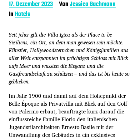
B
17. Dezember 2023
Von
Jessica Bachmann
e
In
Hotels
i
t
r
Seit jeher gilt die Villa Igiea als der Place to be
a
g
Siziliens, ein Ort, an dem man gewesen sein möchte.
s
Künstler, Hollywoodsternchen und Königsfamilien aus
d
aller Welt entspannten im prächtigen Schloss mit Blick
a
aufs Meer und wussten die Eleganz und die
t
u
Gastfreundschaft zu schätzen – und das ist bis heute so
m
geblieben.
Im Jahr 1900 und damit auf dem Höhepunkt der
Belle Époque als Privatvilla mit Blick auf den Golf
von Palermo erbaut, beauftragte kurz darauf die
einflussreiche Familie Florio den italienischen
Jugendstilarchitekten Ernesto Basile mit der
Umwandlung des Gebäudes in ein exklusives