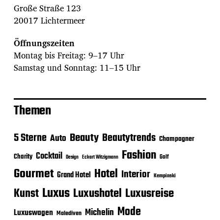
Große Straße 123
20017 Lichtermeer
Öffnungszeiten
Montag bis Freitag: 9–17 Uhr
Samstag und Sonntag: 11–15 Uhr
Themen
Beauty
5 Sterne
Beautytrends
Auto
Champagner
Fashion
Cocktail
Charity
Golf
Eckart Witzigmann
Design
Gourmet
Hotel
Interior
Grand Hotel
Kempinski
Luxus
Luxushotel
Luxusreise
Kunst
Mode
Michelin
Luxuswagen
Malediven