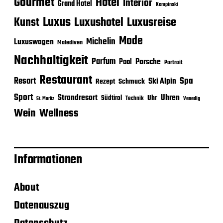
Gourmet
Hotel
Interior
Grand Hotel
Kempinski
Luxus
Luxushotel
Luxusreise
Kunst
Mode
Michelin
Luxuswagen
Malediven
Nachhaltigkeit
Parfum
Porsche
Pool
Portrait
Restaurant
Spa
Resort
Ski Alpin
Rezept
Schmuck
Sport
Strandresort
Uhren
Uhr
Südtirol
Technik
Venedig
St. Moritz
Wein
Wellness
Informationen
About
Datenauszug