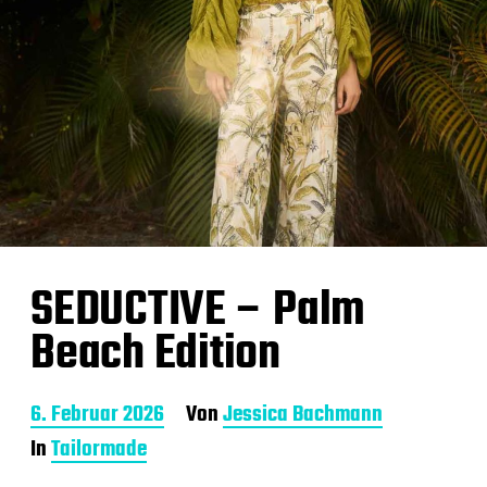
SEDUCTIVE – Palm
Beach Edition
B
6. Februar 2026
Von
Jessica Bachmann
e
In
Tailormade
i
t