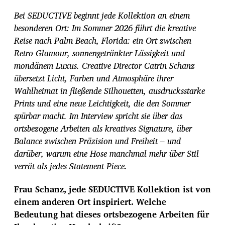
r
Bei SEDUCTIVE beginnt jede Kollektion an einem
a
g
besonderen Ort: Im Sommer 2026 führt die kreative
s
Reise nach Palm Beach, Florida: ein Ort zwischen
d
Retro-Glamour, sonnengetränkter Lässigkeit und
a
mondänem Luxus. Creative Director Catrin Schanz
t
u
übersetzt Licht, Farben und Atmosphäre ihrer
m
Wahlheimat in fließende Silhouetten, ausdrucksstarke
Prints und eine neue Leichtigkeit, die den Sommer
spürbar macht. Im Interview spricht sie über das
ortsbezogene Arbeiten als kreatives Signature, über
Balance zwischen Präzision und Freiheit – und
darüber, warum eine Hose manchmal mehr über Stil
verrät als jedes Statement-Piece.
Frau Schanz, jede SEDUCTIVE Kollektion ist von
einem anderen Ort inspiriert. Welche
Bedeutung hat dieses ortsbezogene Arbeiten für